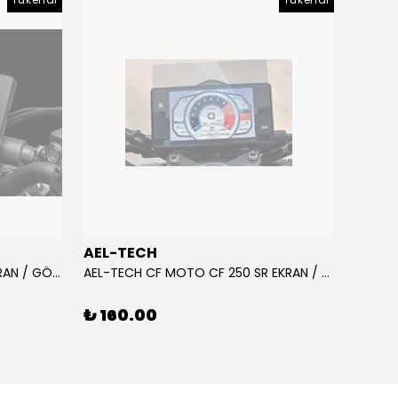
AEL-TECH
AEL-
AEL-TECH CF MOTO CF 250 EKRAN / GÖSTERGE KORUYUCU 2020-2022
AEL-TECH CF MOTO CF 250 SR EKRAN / GÖSTERGE KORUYUCU 2023-2025
₺ 160.00
₺ 16