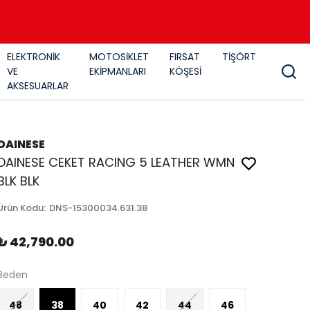
ELEKTRONİK
MOTOSİKLET
FIRSAT
TİŞÖRT
VE
EKİPMANLARI
KÖŞESİ
AKSESUARLAR
DAINESE
DAINESE CEKET RACING 5 LEATHER WMN
BLK BLK
Ürün Kodu
:
DNS-15300034.631.38
₺ 42,790.00
Beden
48
38
40
42
44
46