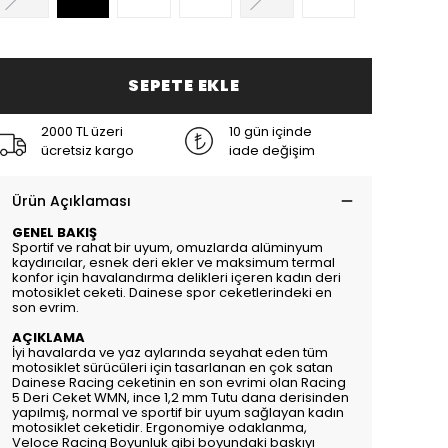
SEPETE EKLE
2000 TL üzeri
10 gün içinde
ücretsiz kargo
iade değişim
Ürün Açıklaması
GENEL BAKIŞ
Sportif ve rahat bir uyum, omuzlarda alüminyum
kaydırıcılar, esnek deri ekler ve maksimum termal
konfor için havalandırma delikleri içeren kadın deri
motosiklet ceketi. Dainese spor ceketlerindeki en
son evrim.
AÇIKLAMA
İyi havalarda ve yaz aylarında seyahat eden tüm
motosiklet sürücüleri için tasarlanan en çok satan
Dainese Racing ceketinin en son evrimi olan Racing
5 Deri Ceket WMN, ince 1,2 mm Tutu dana derisinden
yapılmış, normal ve sportif bir uyum sağlayan kadın
motosiklet ceketidir. Ergonomiye odaklanma,
Veloce Racing Boyunluk gibi boyundaki baskıyı