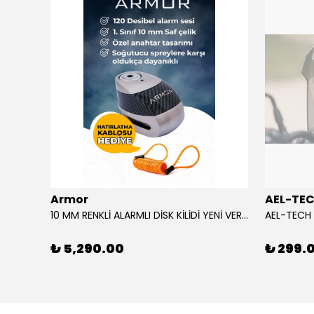
Armor
AEL-TE
%80
10 MM RENKLİ ALARMLI DİSK KİLİDİ YENİ VERSİYON
₺ 5,290.00
₺ 299.