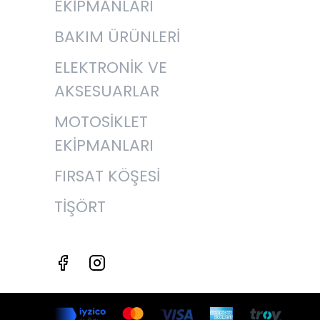
EKİPMANLARI
BAKIM ÜRÜNLERİ
ELEKTRONİK VE
AKSESUARLAR
MOTOSİKLET
EKİPMANLARI
FIRSAT KÖŞESİ
TİŞÖRT