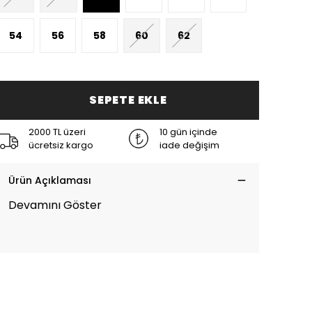
54
56
58
60
62
SEPETE EKLE
2000 TL üzeri
10 gün içinde
ücretsiz kargo
iade değişim
Ürün Açıklaması
Devamını Göster