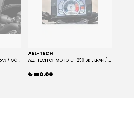
AEL-TECH
AEL-
AEL-TECH CF MOTO CF 250 EKRAN / GÖSTERGE KORUYUCU 2020-2022
AEL-TECH CF MOTO CF 250 SR EKRAN / GÖSTERGE KORUYUCU 2023-2025
₺ 160.00
₺ 16