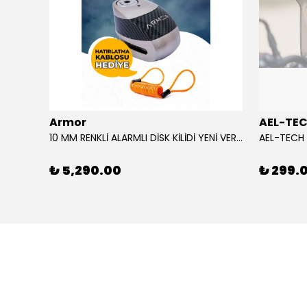
Armor
AEL-TE
%80
10 MM RENKLİ ALARMLI DİSK KİLİDİ YENİ VERSİYON
₺ 5,290.00
₺ 299.