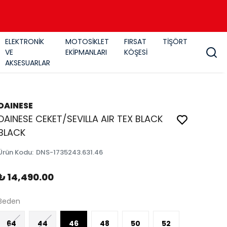
ELEKTRONİK
MOTOSİKLET
FIRSAT
TİŞÖRT
VE
EKİPMANLARI
KÖŞESİ
AKSESUARLAR
DAINESE
DAINESE CEKET/SEVILLA AIR TEX BLACK
BLACK
Ürün Kodu
:
DNS-1735243.631.46
₺ 14,490.00
Beden
64
44
46
48
50
52