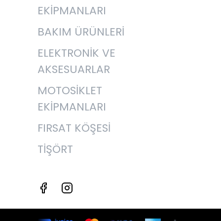
EKİPMANLARI
BAKIM ÜRÜNLERİ
ELEKTRONİK VE
AKSESUARLAR
MOTOSİKLET
EKİPMANLARI
FIRSAT KÖŞESİ
TİŞÖRT