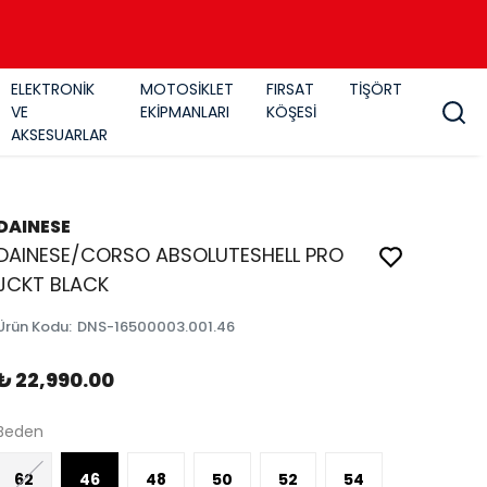
ELEKTRONİK
MOTOSİKLET
FIRSAT
TİŞÖRT
VE
EKİPMANLARI
KÖŞESİ
AKSESUARLAR
DAINESE
DAINESE/CORSO ABSOLUTESHELL PRO
JCKT BLACK
Ürün Kodu
:
DNS-16500003.001.46
₺ 22,990.00
Beden
62
46
48
50
52
54