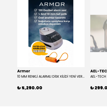
ükendi
Armor
AEL-TE
AGV CAM/VISOR SP1 K6 / K6 S MPLK COLOUR ADAPTIVE
10 MM RENKLİ ALARMLI DİSK KİLİDİ YENİ VERSİYON
₺ 5,290.00
₺ 299.