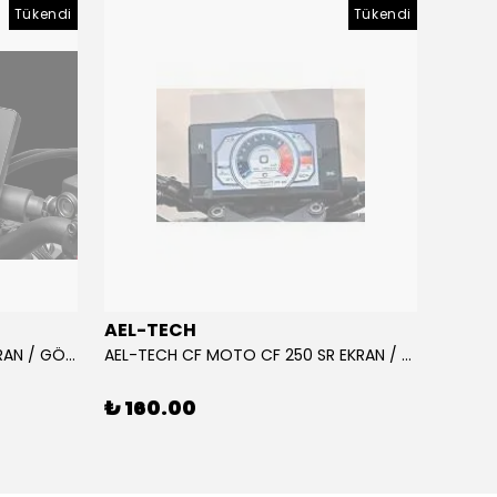
Tükendi
Tükendi
AEL-TECH
AEL-
AEL-TECH CF MOTO CF 250 EKRAN / GÖSTERGE KORUYUCU 2020-2022
AEL-TECH CF MOTO CF 250 SR EKRAN / GÖSTERGE KORUYUCU 2023-2025
₺ 160.00
₺ 16