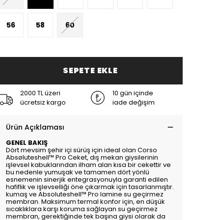
56
58
60
SEPETE EKLE
2000 TL üzeri
10 gün içinde
ücretsiz kargo
iade değişim
Ürün Açıklaması
GENEL BAKIŞ
Dört mevsim şehir içi sürüş için ideal olan Corso
Absøluteshell™ Pro Ceket, dış mekan giysilerinin
işlevsel kabuklarından ilham alan kısa bir cekettir ve
bu nedenle yumuşak ve tamamen dört yönlü
esnemenin sinerjik entegrasyonuyla garanti edilen
hafiflik ve işlevselliği öne çıkarmak için tasarlanmıştır.
kumaş ve Absoluteshell™ Pro lamine su geçirmez
membran. Maksimum termal konfor için, en düşük
sıcaklıklara karşı koruma sağlayan su geçirmez
membran, gerektiğinde tek başına giysi olarak da