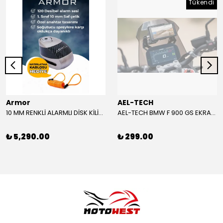
Tükendi
Armor
AEL-TECH
10 MM RENKLİ ALARMLI DİSK KİLİDİ YENİ VERSİYON
AEL-TECH BMW F 900 GS EKRAN/GÖSTERGE KORUYUCU 2024-2025
₺ 5,290.00
₺ 299.00