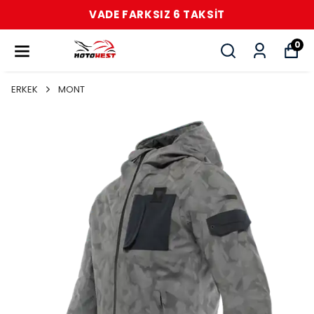
VADE FARKSIZ 6 TAKSİT
0
ERKEK
MONT