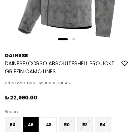
DAINESE
DAINESE/CORSO ABSOLUTESHELL PRO JCKT
GRIFFIN CAMO LINES
Ürün Kodu
:
DNS-16500003.53L.46
₺ 22,990.00
Beden
60
46
48
50
52
54