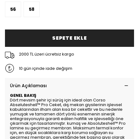
56
58
SEPETE EKLE
2000 TL üzeri ücretsiz kargo
10 gün içinde iade değişim
Ürün Açıklaması
GENEL BAKIŞ
Dört mevsim şehir içi sürüş için ideal olan Corso
Absøluteshell™ Pro Ceket, dış mekan giysilerinin işlevsel
kabuklarından ilham alan kısa bir cekettir ve bu nedenle
yumuşak ve tamamen dört yönlü esnemenin sinerjik
entegrasyonuyla garanti edilen hafiflik ve işlevselliği öne
çıkarmak için tasarlanmıştır. kumaş ve Absoluteshell™ Pro
lamine su geçirmez membran. Maksimum termal konfor
için, en düşük sıcaklıklara karşı koruma sağlayan su
geçirmez membran, gerektiğinde tek başına giysi olarak