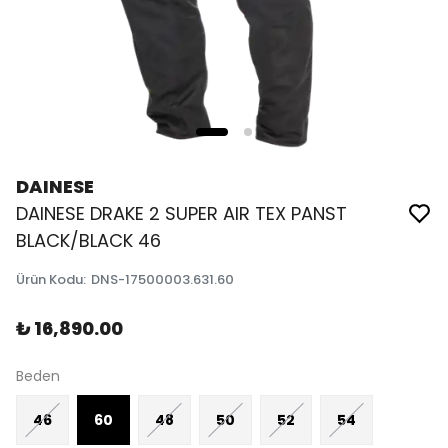
DAINESE
DAINESE DRAKE 2 SUPER AIR TEX PANST
BLACK/BLACK 46
Ürün Kodu
:
DNS-17500003.631.60
₺ 16,890.00
Beden
46
60
48
50
52
54