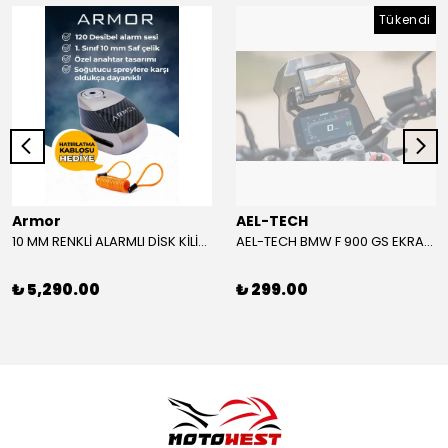
Tükendi
Armor
AEL-TECH
10 MM RENKLİ ALARMLI DİSK KİLİDİ YENİ VERSİYON
AEL-TECH BMW F 900 GS EKRAN/GÖSTERGE KORUYUCU 2024-2025
₺ 5,290.00
₺ 299.00