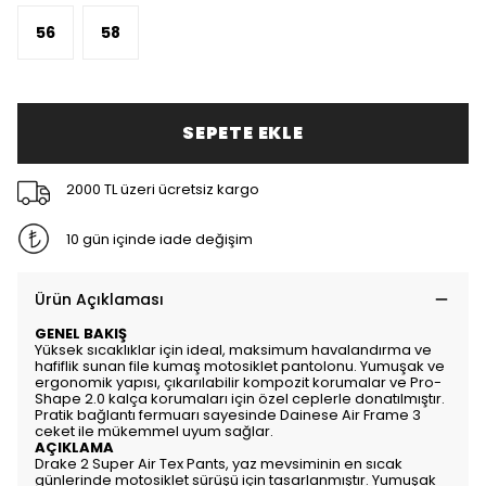
56
58
SEPETE EKLE
2000 TL üzeri ücretsiz kargo
10 gün içinde iade değişim
Ürün Açıklaması
GENEL BAKIŞ
Yüksek sıcaklıklar için ideal, maksimum havalandırma ve
hafiflik sunan file kumaş motosiklet pantolonu. Yumuşak ve
ergonomik yapısı, çıkarılabilir kompozit korumalar ve Pro-
Shape 2.0 kalça korumaları için özel ceplerle donatılmıştır.
Pratik bağlantı fermuarı sayesinde Dainese Air Frame 3
ceket ile mükemmel uyum sağlar.
AÇIKLAMA
Drake 2 Super Air Tex Pants, yaz mevsiminin en sıcak
günlerinde motosiklet sürüşü için tasarlanmıştır. Yumuşak