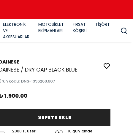
ELEKTRONİK
MOTOSİKLET
FIRSAT
TİŞÖRT
VE
EKİPMANLARI
KÖŞESİ
AKSESUARLAR
DAINESE
DAINESE / DRY CAP BLACK BLUE
Ürün Kodu
:
DNS-1996269.607
₺ 1,900.00
SEPETE EKLE
2000 TL üzeri
10 gün içinde