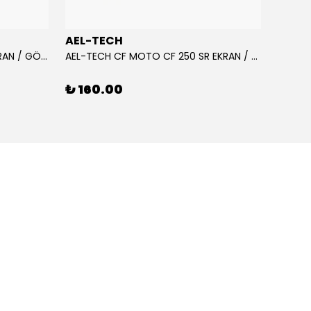
AEL-TECH
AEL-
AEL-TECH CF MOTO CF 250 EKRAN / GÖSTERGE KORUYUCU 2020-2022
AEL-TECH CF MOTO CF 250 SR EKRAN / GÖSTERGE KORUYUCU 2023-2025
₺ 160.00
₺ 16