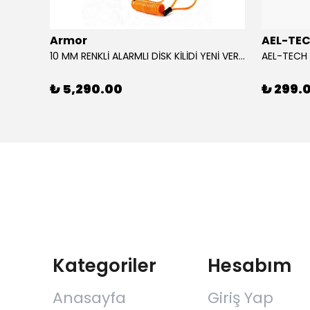
Armor
AEL-TE
AGV CAM/VISOR SP1 K6 / K6 S MPLK COLOUR ADAPTIVE
10 MM RENKLİ ALARMLI DİSK KİLİDİ YENİ VERSİYON
₺ 5,290.00
₺ 299.
Kategoriler
Hesabım
Anasayfa
Giriş Yap