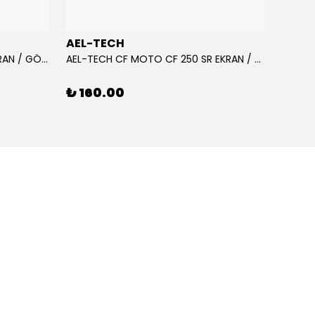
AEL-TECH
AEL-
AEL-TECH CF MOTO CF 250 EKRAN / GÖSTERGE KORUYUCU 2020-2022
AEL-TECH CF MOTO CF 250 SR EKRAN / GÖSTERGE KORUYUCU 2023-2025
₺ 160.00
₺ 16