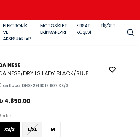
ELEKTRONİK
MOTOSİKLET
FIRSAT
TİŞÖRT
VE
EKİPMANLARI
KÖŞESİ
AKSESUARLAR
DAINESE
DAINESE/DRY LS LADY BLACK/BLUE
Ürün Kodu
:
DNS-2916017.607.XS/S
₺ 4,890.00
Beden
XS/S
L/XL
M