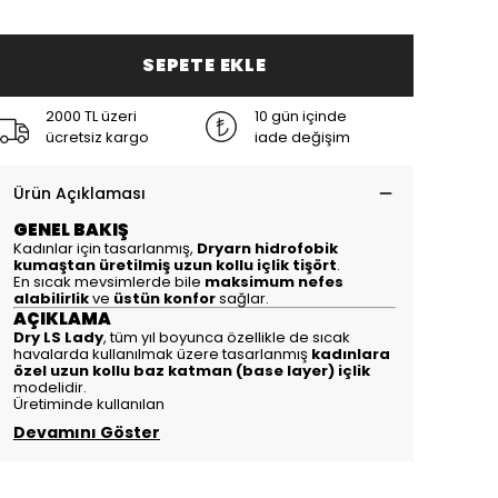
SEPETE EKLE
2000 TL üzeri
10 gün içinde
ücretsiz kargo
iade değişim
Ürün Açıklaması
GENEL BAKIŞ
Kadınlar için tasarlanmış,
Dryarn hidrofobik
kumaştan üretilmiş uzun kollu içlik tişört
.
En sıcak mevsimlerde bile
maksimum nefes
alabilirlik
ve
üstün konfor
sağlar.
AÇIKLAMA
Dry LS Lady
, tüm yıl boyunca özellikle de sıcak
havalarda kullanılmak üzere tasarlanmış
kadınlara
özel uzun kollu baz katman (base layer) içlik
modelidir.
Üretiminde kullanılan
Devamını Göster