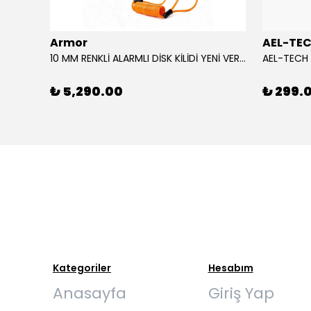
Armor
AEL-TE
%80
10 MM RENKLİ ALARMLI DİSK KİLİDİ YENİ VERSİYON
₺ 5,290.00
₺ 299.
Kategoriler
Hesabım
Anasayfa
Giriş Yap