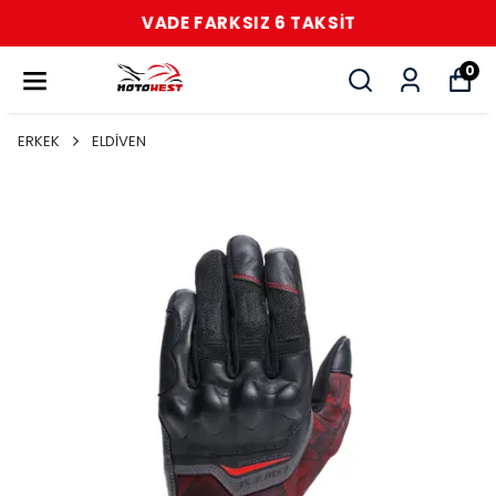
VADE FARKSIZ 6 TAKSİT
0
ERKEK
ELDİVEN