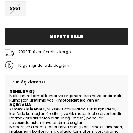
XXXL
SEPETE EKLE
2000 TL üzeri ücretsiz kargo
10 gün içinde iade değişim
Ürün Açıklaması
GENEL BAKIŞ
Maksimum termal konfor ve ergonomi için havalandırmalı
kumaştan üretilmiş yazlık motosiklet eldivenleri.
AÇIKLAMA
Ermex Eldivenleri
, yüksek sıcaklıklarda sürüş için ideal,
konforlu kumaştan üretilmiş yazlık motosiklet eldivenleridir.
Parmaklardaki nefes alabilir ağ (mesh) panelleri
sayesinde üstün havalandırma sağlar.
Modern ve dinamik tasarımıyla öne çıkan Ermex Eldivenleri,
maksimum konfor için iç dolgulu, termoform sert koruma