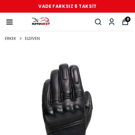
VADE FARKSIZ 6 TAKSİT
0
ERKEK
ELDİVEN