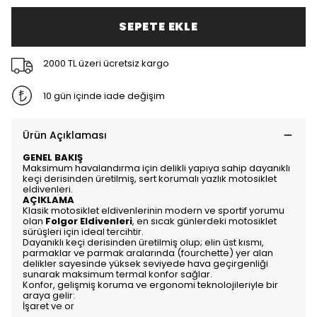
SEPETE EKLE
2000 TL üzeri ücretsiz kargo
10 gün içinde iade değişim
Ürün Açıklaması
GENEL BAKIŞ
Maksimum havalandırma için delikli yapıya sahip dayanıklı
keçi derisinden üretilmiş, sert korumalı yazlık motosiklet
eldivenleri.
AÇIKLAMA
Klasik motosiklet eldivenlerinin modern ve sportif yorumu
olan
Folgor Eldivenleri
, en sıcak günlerdeki motosiklet
sürüşleri için ideal tercihtir.
Dayanıklı keçi derisinden üretilmiş olup; elin üst kısmı,
parmaklar ve parmak aralarında (fourchette) yer alan
delikler sayesinde yüksek seviyede hava geçirgenliği
sunarak maksimum termal konfor sağlar.
Konfor, gelişmiş koruma ve ergonomi teknolojileriyle bir
araya gelir:
İşaret ve or