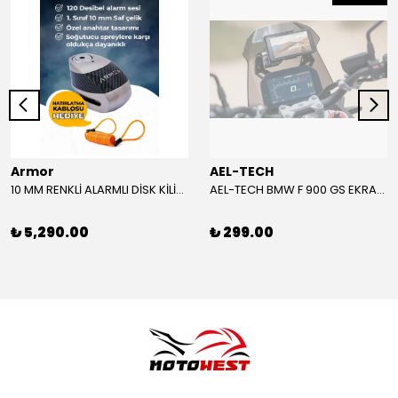
Armor
AEL-TECH
10 MM RENKLİ ALARMLI DİSK KİLİDİ YENİ VERSİYON
AEL-TECH BMW F 900 GS EKRAN/GÖSTERGE KORUYUCU 2024-2025
₺ 5,290.00
₺ 299.00