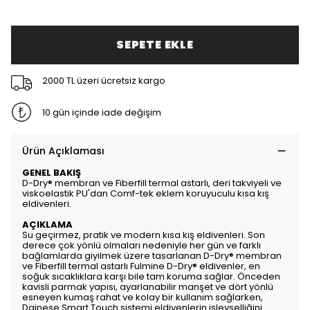
SEPETE EKLE
2000 TL üzeri ücretsiz kargo
10 gün içinde iade değişim
Ürün Açıklaması
GENEL BAKIŞ
D-Dry® membran ve Fiberfill termal astarlı, deri takviyeli ve
viskoelastik PU'dan Comf-tek eklem koruyuculu kısa kış
eldivenleri.
AÇIKLAMA
Su geçirmez, pratik ve modern kısa kış eldivenleri. Son
derece çok yönlü olmaları nedeniyle her gün ve farklı
bağlamlarda giyilmek üzere tasarlanan D-Dry® membran
ve Fiberfill termal astarlı Fulmine D-Dry® eldivenler, en
soğuk sıcaklıklara karşı bile tam koruma sağlar. Önceden
kavisli parmak yapısı, ayarlanabilir manşet ve dört yönlü
esneyen kumaş rahat ve kolay bir kullanım sağlarken,
Dainese Smart Touch sistemi eldivenlerin işlevselliğini