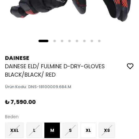
DAINESE
DAINESE ELD/ FULMINE D-DRY-GLOVES
BLACK/BLACK/ RED
Ürün Kodu
:
DNS-18100009.684.M
₺ 7,590.00
Beden
XXL
L
M
S
XL
XS