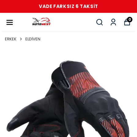
VADE FARKSIZ 6 TAKSİT
0
ERKEK
ELDİVEN