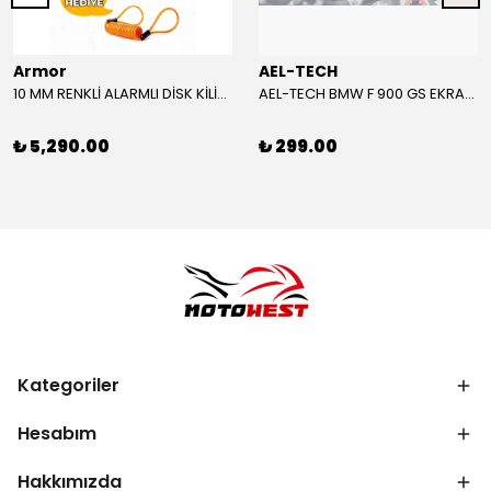
Armor
AEL-TECH
10 MM RENKLİ ALARMLI DİSK KİLİDİ YENİ VERSİYON
AEL-TECH BMW F 900 GS EKRAN/GÖSTERGE KORUYUCU 2024-2025
₺ 5,290.00
₺ 299.00
Kategoriler
Hesabım
Hakkımızda