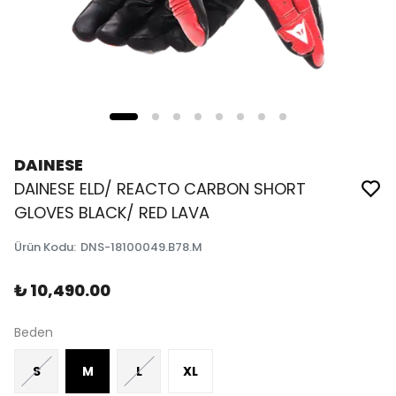
DAINESE
DAINESE ELD/ REACTO CARBON SHORT
GLOVES BLACK/ RED LAVA
Ürün Kodu
:
DNS-18100049.B78.M
₺ 10,490.00
Beden
S
M
L
XL