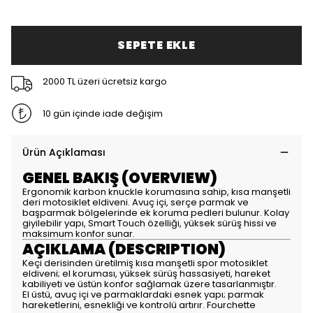
SEPETE EKLE
2000 TL üzeri ücretsiz kargo
10 gün içinde iade değişim
Ürün Açıklaması
GENEL BAKIŞ (OVERVIEW)
Ergonomik karbon knuckle korumasına sahip, kısa manşetli
deri motosiklet eldiveni. Avuç içi, serçe parmak ve
başparmak bölgelerinde ek koruma pedleri bulunur. Kolay
giyilebilir yapı, Smart Touch özelliği, yüksek sürüş hissi ve
maksimum konfor sunar.
AÇIKLAMA (DESCRIPTION)
Keçi derisinden üretilmiş kısa manşetli spor motosiklet
eldiveni; el koruması, yüksek sürüş hassasiyeti, hareket
kabiliyeti ve üstün konfor sağlamak üzere tasarlanmıştır.
El üstü, avuç içi ve parmaklardaki esnek yapı; parmak
hareketlerini, esnekliği ve kontrolü artırır. Fourchette