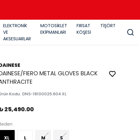
ELEKTRONİK
MOTOSİKLET
FIRSAT
TİŞÖRT
VE
EKİPMANLARI
KÖŞESİ
AKSESUARLAR
DAINESE
DAINESE/FIERO METAL GLOVES BLACK
ANTHRACITE
Ürün Kodu
:
DNS-18100025.604.XL
₺ 25,490.00
Beden
XL
L
M
S