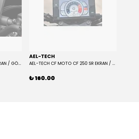
AEL-TECH
AEL-
AEL-TECH CF MOTO CF 250 EKRAN / GÖSTERGE KORUYUCU 2020-2022
AEL-TECH CF MOTO CF 250 SR EKRAN / GÖSTERGE KORUYUCU 2023-2025
₺ 160.00
₺ 16