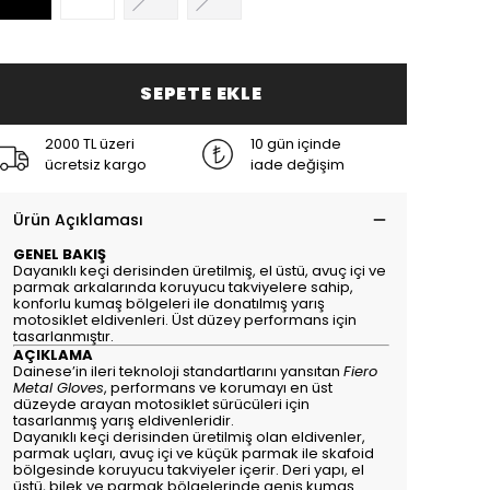
SEPETE EKLE
2000 TL üzeri
10 gün içinde
ücretsiz kargo
iade değişim
Ürün Açıklaması
GENEL BAKIŞ
Dayanıklı keçi derisinden üretilmiş, el üstü, avuç içi ve
parmak arkalarında koruyucu takviyelere sahip,
konforlu kumaş bölgeleri ile donatılmış yarış
motosiklet eldivenleri. Üst düzey performans için
tasarlanmıştır.
AÇIKLAMA
Dainese’in ileri teknoloji standartlarını yansıtan
Fiero
Metal Gloves
, performans ve korumayı en üst
düzeyde arayan motosiklet sürücüleri için
tasarlanmış yarış eldivenleridir.
Dayanıklı keçi derisinden üretilmiş olan eldivenler,
parmak uçları, avuç içi ve küçük parmak ile skafoid
bölgesinde koruyucu takviyeler içerir. Deri yapı, el
üstü, bilek ve parmak bölgelerinde geniş kumaş