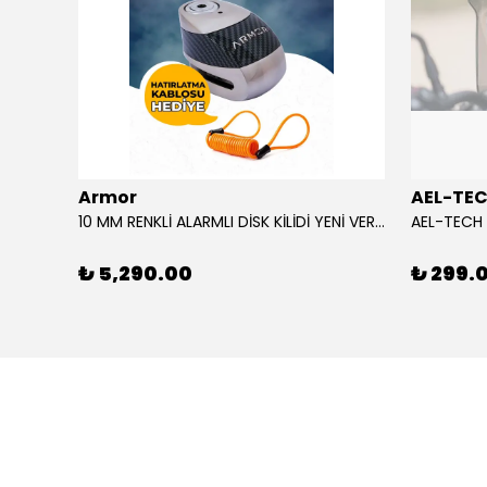
Armor
AEL-TE
%80
10 MM RENKLİ ALARMLI DİSK KİLİDİ YENİ VERSİYON
₺ 5,290.00
₺ 299.