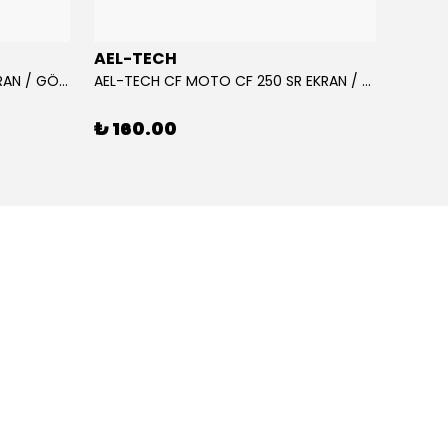
AEL-TECH
AEL-
AEL-TECH CF MOTO CF 250 EKRAN / GÖSTERGE KORUYUCU 2020-2022
AEL-TECH CF MOTO CF 250 SR EKRAN / GÖSTERGE KORUYUCU 2023-2025
₺ 160.00
₺ 16