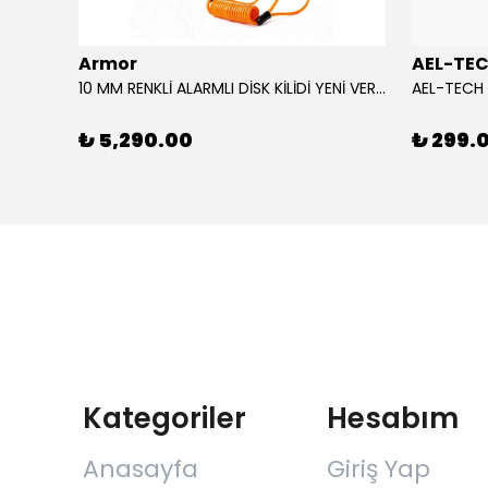
Armor
AEL-TE
%80
10 MM RENKLİ ALARMLI DİSK KİLİDİ YENİ VERSİYON
₺ 5,290.00
₺ 299.
Kategoriler
Hesabım
Anasayfa
Giriş Yap