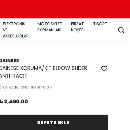
ELEKTRONİK
MOTOSİKLET
FIRSAT
TİŞÖRT
VE
EKİPMANLARI
KÖŞESİ
AKSESUARLAR
DAINESE
DAINESE KORUMA/KIT ELBOW SLIDER
ANTHRACIT
Ürün Kodu
:
DNS-1876140.011
₺ 2,490.00
SEPETE EKLE