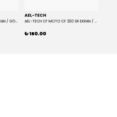
AEL-TECH
AEL-
AEL-TECH CF MOTO CF 250 EKRAN / GÖSTERGE KORUYUCU 2020-2022
AEL-TECH CF MOTO CF 250 SR EKRAN / GÖSTERGE KORUYUCU 2023-2025
₺ 160.00
₺ 16