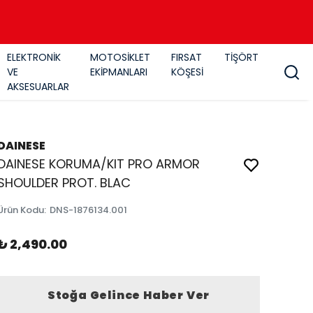
ELEKTRONİK
MOTOSİKLET
FIRSAT
TİŞÖRT
VE
EKİPMANLARI
KÖŞESİ
AKSESUARLAR
DAINESE
DAINESE KORUMA/KIT PRO ARMOR
SHOULDER PROT. BLAC
Ürün Kodu
:
DNS-1876134.001
₺ 2,490.00
Stoğa Gelince Haber Ver