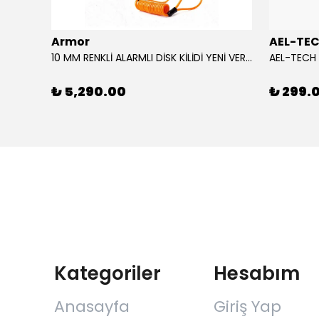
Armor
AEL-TE
%80
10 MM RENKLİ ALARMLI DİSK KİLİDİ YENİ VERSİYON
₺ 5,290.00
₺ 299.
Kategoriler
Hesabım
Anasayfa
Giriş Yap