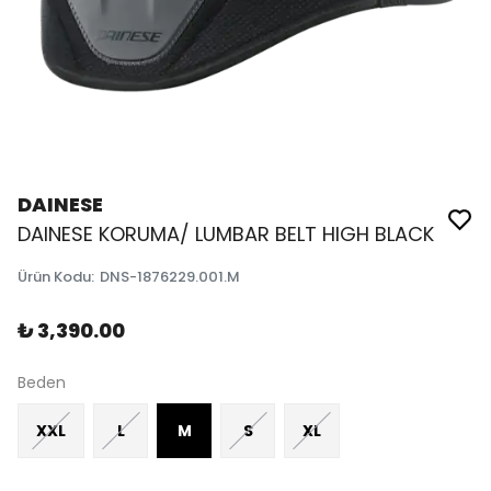
DAINESE
DAINESE KORUMA/ LUMBAR BELT HIGH BLACK
Ürün Kodu
:
DNS-1876229.001.M
₺ 3,390.00
Beden
XXL
L
M
S
XL