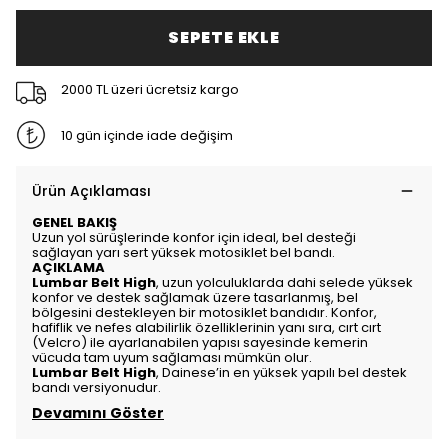
SEPETE EKLE
2000 TL üzeri ücretsiz kargo
10 gün içinde iade değişim
Ürün Açıklaması
GENEL BAKIŞ
Uzun yol sürüşlerinde konfor için ideal, bel desteği
sağlayan yarı sert yüksek motosiklet bel bandı.
AÇIKLAMA
Lumbar Belt High
, uzun yolculuklarda dahi selede yüksek
konfor ve destek sağlamak üzere tasarlanmış, bel
bölgesini destekleyen bir motosiklet bandıdır. Konfor,
hafiflik ve nefes alabilirlik özelliklerinin yanı sıra, cırt cırt
(Velcro) ile ayarlanabilen yapısı sayesinde kemerin
vücuda tam uyum sağlaması mümkün olur.
Lumbar Belt High
, Dainese’in en yüksek yapılı bel destek
bandı versiyonudur.
Devamını Göster