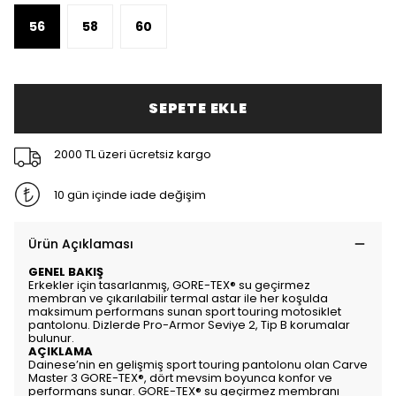
56
58
60
SEPETE EKLE
2000 TL üzeri ücretsiz kargo
10 gün içinde iade değişim
Ürün Açıklaması
GENEL BAKIŞ
Erkekler için tasarlanmış, GORE-TEX® su geçirmez
membran ve çıkarılabilir termal astar ile her koşulda
maksimum performans sunan sport touring motosiklet
pantolonu. Dizlerde Pro-Armor Seviye 2, Tip B korumalar
bulunur.
AÇIKLAMA
Dainese’nin en gelişmiş sport touring pantolonu olan Carve
Master 3 GORE-TEX®, dört mevsim boyunca konfor ve
performans sunar. GORE-TEX® su geçirmez membranı