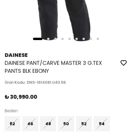
DAINESE
DAINESE PANT/CARVE MASTER 3 G.TEX
PANTS BLK EBONY
Ürün Kodu
:
DNS-1614081.U40.56
₺ 30,990.00
Beden
62
46
48
50
52
54