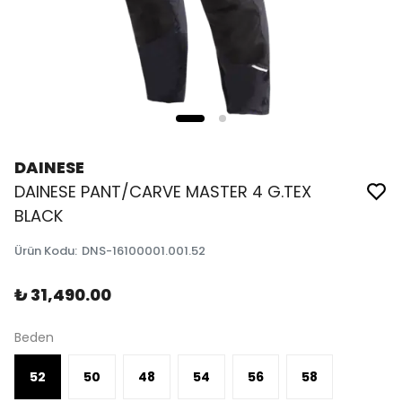
DAINESE
DAINESE PANT/CARVE MASTER 4 G.TEX
BLACK
Ürün Kodu
:
DNS-16100001.001.52
₺ 31,490.00
Beden
52
50
48
54
56
58