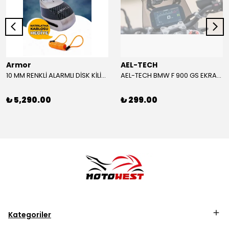
Armor
AEL-TECH
10 MM RENKLİ ALARMLI DİSK KİLİDİ YENİ VERSİYON
AEL-TECH BMW F 900 GS EKRAN/GÖSTERGE KORUYUCU 2024-2025
₺ 5,290.00
₺ 299.00
Kategoriler