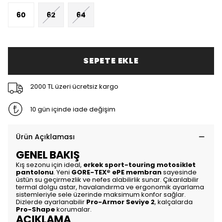
60
62
64
SEPETE EKLE
2000 TL üzeri ücretsiz kargo
10 gün içinde iade değişim
Ürün Açıklaması
GENEL BAKIŞ
Kış sezonu için ideal,
erkek sport-touring motosiklet
pantolonu
. Yeni
GORE-TEX® ePE membran
sayesinde
üstün su geçirmezlik ve nefes alabilirlik sunar. Çıkarılabilir
termal dolgu astar, havalandırma ve ergonomik ayarlama
sistemleriyle sele üzerinde maksimum konfor sağlar.
Dizlerde ayarlanabilir
Pro-Armor Seviye 2
, kalçalarda
Pro-Shape
korumalar.
AÇIKLAMA