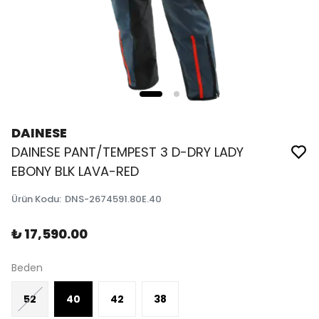
DAINESE
DAINESE PANT/TEMPEST 3 D-DRY LADY
EBONY BLK LAVA-RED
Ürün Kodu
:
DNS-2674591.80E.40
₺ 17,590.00
Beden
52
40
42
38