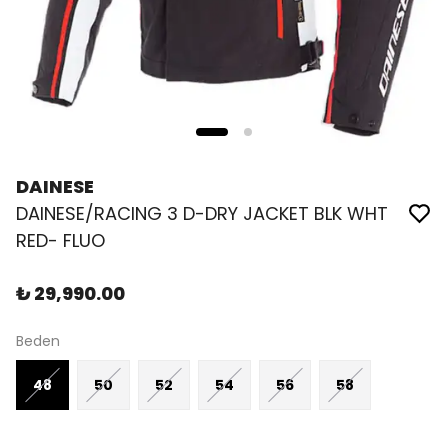
DAINESE
DAINESE/RACING 3 D-DRY JACKET BLK WHT
RED- FLUO
₺ 29,990.00
Beden
48
50
52
54
56
58