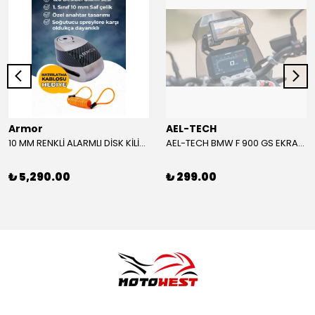
Armor
AEL-TECH
10 MM RENKLİ ALARMLI DİSK KİLİDİ YENİ VERSİYON
AEL-TECH BMW F 900 GS EKRAN/GÖSTERGE KORUYUCU 2024-2025
₺ 5,290.00
₺ 299.00