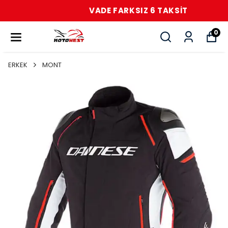
VADE FARKSIZ 6 TAKSİT
0
ERKEK
MONT