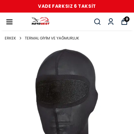
VADE FARKSIZ 6 TAKSİT
0
ERKEK
TERMAL GİYİM VE YAĞMURLUK