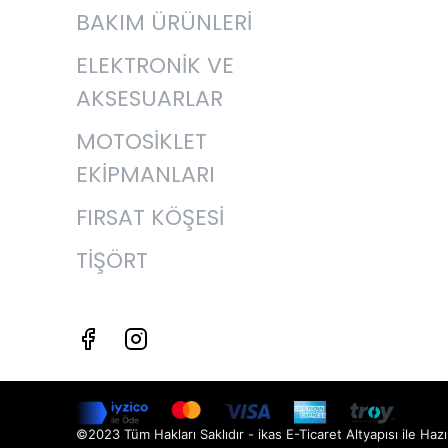
BAKIM ÜRÜNLERİ
ELEKTRONİK VE
AKSESUARLAR
MOTOSİKLET
EKİPMANLARI
FIRSAT KÖŞESİ
TİŞÖRT
©2023 Tüm Hakları Saklıdır - ikas E-Ticaret
Altyapısı ile Hazı