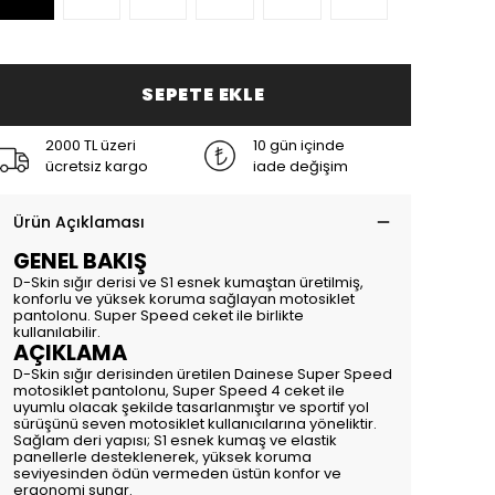
SEPETE EKLE
2000 TL üzeri
10 gün içinde
ücretsiz kargo
iade değişim
Ürün Açıklaması
GENEL BAKIŞ
D-Skin sığır derisi ve S1 esnek kumaştan üretilmiş,
konforlu ve yüksek koruma sağlayan motosiklet
pantolonu. Super Speed ceket ile birlikte
kullanılabilir.
AÇIKLAMA
D-Skin sığır derisinden üretilen Dainese Super Speed
motosiklet pantolonu, Super Speed 4 ceket ile
uyumlu olacak şekilde tasarlanmıştır ve sportif yol
sürüşünü seven motosiklet kullanıcılarına yöneliktir.
Sağlam deri yapısı; S1 esnek kumaş ve elastik
panellerle desteklenerek, yüksek koruma
seviyesinden ödün vermeden üstün konfor ve
ergonomi sunar.