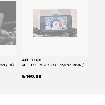
AEL-TECH
AEL-
AEL-TECH CF MOTO CF 250 EKRAN / GÖSTERGE KORUYUCU 2020-2022
AEL-TECH CF MOTO CF 250 SR EKRAN / GÖSTERGE KORUYUCU 2023-2025
₺ 160.00
₺ 16