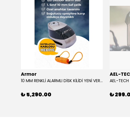
Armor
AEL-TE
AGV CAM/VISOR SP1 K6 / K6 S MPLK COLOUR ADAPTIVE
10 MM RENKLİ ALARMLI DİSK KİLİDİ YENİ VERSİYON
₺ 5,290.00
₺ 299.