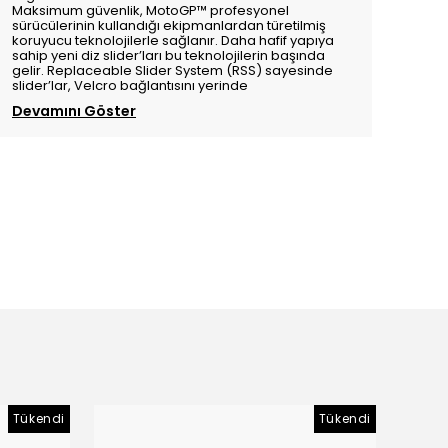
Maksimum güvenlik, MotoGP™ profesyonel
sürücülerinin kullandığı ekipmanlardan türetilmiş
koruyucu teknolojilerle sağlanır. Daha hafif yapıya
sahip yeni diz slider’ları bu teknolojilerin başında
gelir. Replaceable Slider System (RSS) sayesinde
slider’lar, Velcro bağlantısını yerinde
Devamını Göster
Tükendi
Tükendi