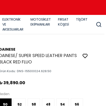
ELEKTRONİK
MOTOSİKLET
FIRSAT
TİŞÖRT
VE
EKİPMANLARI
KÖŞESİ
AKSESUARLAR
DAINESE
DAINESE/ SUPER SPEED LEATHER PANTS
BLACK RED FLUO
Ürün Kodu
:
DNS-15500024.628.50
₺ 39,890.00
Beden
50
52
58
48
54
56