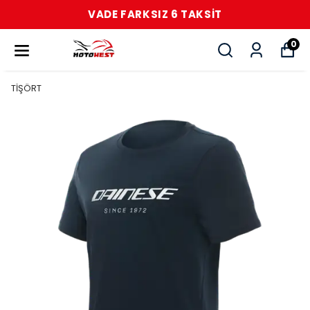
VADE FARKSIZ 6 TAKSİT
0
TİŞÖRT