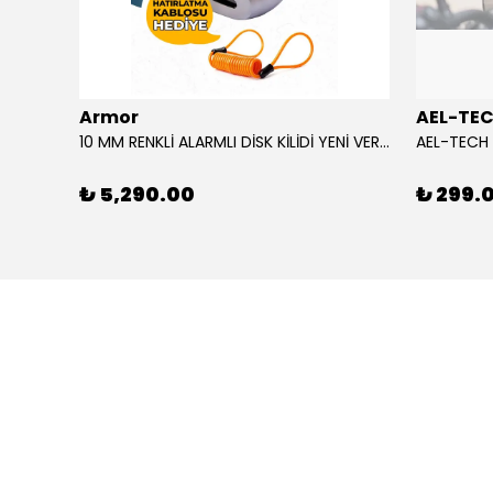
Armor
AEL-TE
%80
10 MM RENKLİ ALARMLI DİSK KİLİDİ YENİ VERSİYON
₺ 5,290.00
₺ 299.