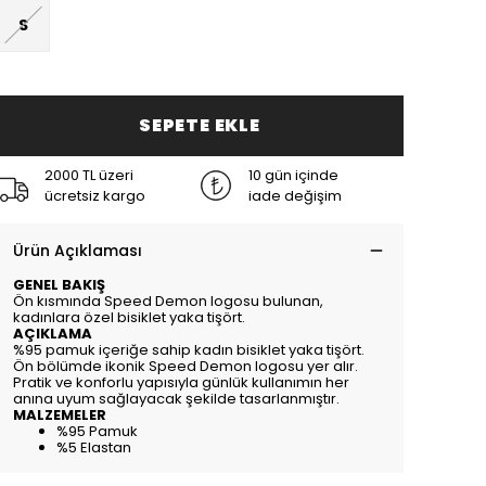
S
SEPETE EKLE
2000 TL üzeri
10 gün içinde
ücretsiz kargo
iade değişim
Ürün Açıklaması
GENEL BAKIŞ
Ön kısmında Speed Demon logosu bulunan,
kadınlara özel bisiklet yaka tişört.
AÇIKLAMA
%95 pamuk içeriğe sahip kadın bisiklet yaka tişört.
Ön bölümde ikonik Speed Demon logosu yer alır.
Pratik ve konforlu yapısıyla günlük kullanımın her
anına uyum sağlayacak şekilde tasarlanmıştır.
MALZEMELER
%95 Pamuk
%5 Elastan