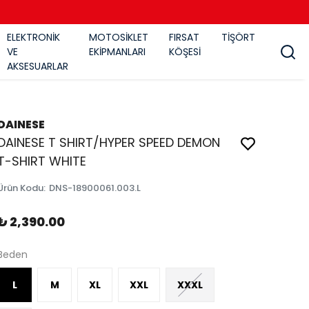
ELEKTRONİK
MOTOSİKLET
FIRSAT
TİŞÖRT
VE
EKİPMANLARI
KÖŞESİ
AKSESUARLAR
DAINESE
DAINESE T SHIRT/HYPER SPEED DEMON
T-SHIRT WHITE
Ürün Kodu
:
DNS-18900061.003.L
₺ 2,390.00
Beden
L
M
XL
XXL
XXXL