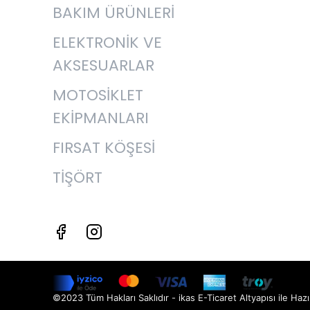
BAKIM ÜRÜNLERİ
ELEKTRONİK VE
AKSESUARLAR
MOTOSİKLET
EKİPMANLARI
FIRSAT KÖŞESİ
TİŞÖRT
©2023 Tüm Hakları Saklıdır - ikas E-Ticaret
Altyapısı ile Hazı