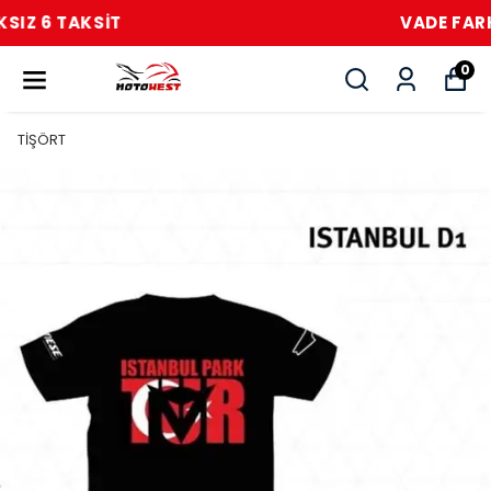
VADE FARKSIZ 6 TAKSİT
0
TİŞÖRT