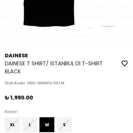
DAINESE
DAINESE T SHIRT/ ISTANBUL D1 T-SHIRT
BLACK
Ürün Kodu
:
DNS-1896610.001.M
₺ 1,990.00
Beden
XL
L
M
S