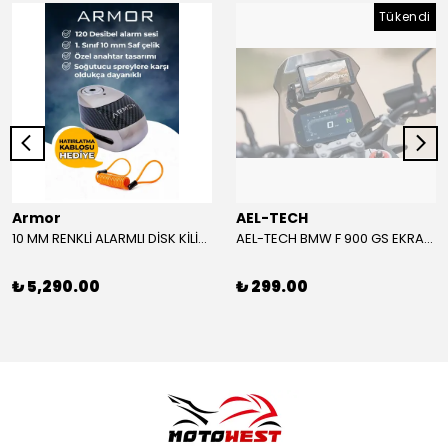
Tükendi
Armor
AEL-TECH
10 MM RENKLİ ALARMLI DİSK KİLİDİ YENİ VERSİYON
AEL-TECH BMW F 900 GS EKRAN/GÖSTERGE KORUYUCU 2024-2025
₺ 5,290.00
₺ 299.00