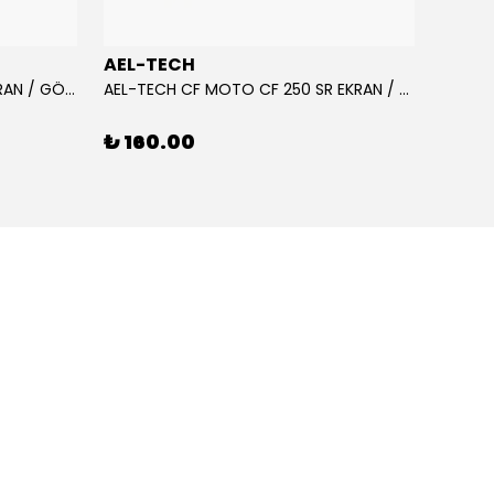
AEL-TECH
AEL-
AEL-TECH CF MOTO CF 250 EKRAN / GÖSTERGE KORUYUCU 2020-2022
AEL-TECH CF MOTO CF 250 SR EKRAN / GÖSTERGE KORUYUCU 2023-2025
₺ 160.00
₺ 16