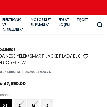
ELEKTRONİK
MOTOSİKLET
FIRSAT
TİŞÖRT
VE
EKİPMANLARI
KÖŞESİ
AKSESUARLAR
DAINESE
DAINESE YELEK/SMART JACKET LADY BLK
FLUO YELLOW
Ürün Kodu
:
DNS-2D20024.620.XS
₺ 47,990.00
Beden
XS
L
M
S