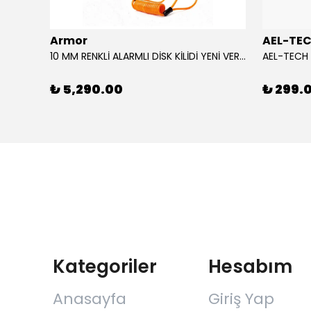
Armor
AEL-TE
%80
10 MM RENKLİ ALARMLI DİSK KİLİDİ YENİ VERSİYON
₺ 5,290.00
₺ 299.
Kategoriler
Hesabım
Anasayfa
Giriş Yap