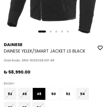
DAINESE
DAINESE YELEK/SMART JACKET LS BLACK
Ürün Kodu
:
DNS-1D20028.001.48
₺ 58,990.00
Beden
62
46
48
50
52
54