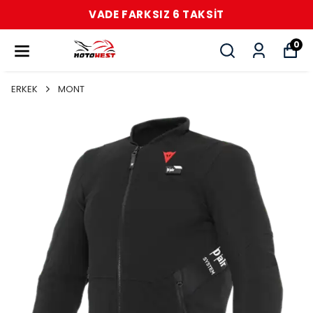
VADE FARKSIZ 6 TAKSİT
0
ERKEK
MONT