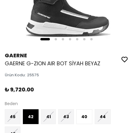
GAERNE
GAERNE G-ZION AIR BOT SİYAH BEYAZ
Ürün Kodu
:
25575
₺ 9,720.00
Beden
45
42
41
43
40
44