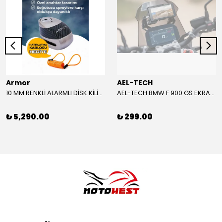
Armor
AEL-TECH
10 MM RENKLİ ALARMLI DİSK KİLİDİ YENİ VERSİYON
AEL-TECH BMW F 900 GS EKRAN/GÖSTERGE KORUYUCU 2024-2025
₺ 5,290.00
₺ 299.00