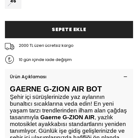
46
SEPETE EKLE
2000 TL üzeri ücretsiz kargo
10 gün içinde iade değişim
Ürün Açıklaması
GAERNE G-ZION AIR BOT
Şehir içi sürüşlerinizde yaz aylarının
bunaltıcı sıcaklarına veda edin! En yeni
yaşam tarzı trendlerinden ilham alan çağdaş
tasarımıyla
Gaerne G-ZION AIR
, yazlık
motosiklet ayakkabısı standartlarını yeniden
tanımlıyor. Günlük işe gidiş gelişlerinizde ve
şehir içi ulaşımlarınızda hafifliği ön planda