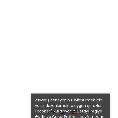
Alışveriş deneyiminizi iyileştirmek için
yasal düzenlemelere uygun çerezler
(cookies) kullanıyoruz. Detaylı bilgiye
Gizlilik ve Çerez Politikası
sayfamızdan