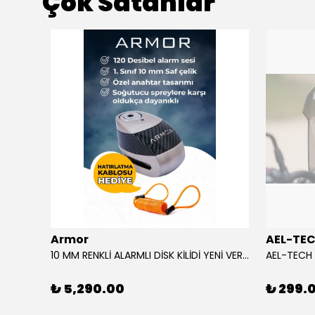
Çok Satanlar
ükendi
Armor
AEL-TE
%80
10 MM RENKLİ ALARMLI DİSK KİLİDİ YENİ VERSİYON
₺ 5,290.00
₺ 299.