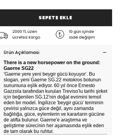
SEPETE EKLE
2000 TL üzeri
10 gün içinde
ücretsiz kargo
iade değişim
Ürün Açıklaması
There is a new horsepower on the ground:
Gaerne SG22
'Gaerne yere yeni beygir gücü koyuyor'. Bu
slogan, yeni Gaerne SG.22 motokros botunun
sunumuna eşlik ediyor. 60 yıl önce Ernesto
Gazzola tarafından kurulan Treviso'lu tarihi şirket
için beğenilen SG.12'nin doğal evrimini temsil
eden bir model. İngilizce 'beygir gücü' teriminin
çevirisi yalnızca güce değil, aynı zamanda
bağlılığa, güce, eylemlerin ve kararların gücüne
de atıfta bulunur. Gaerne'e araştırma ve
geliştirme sürecinin her aşamasında eşlik eden
de tam olarak bu ruhtur.