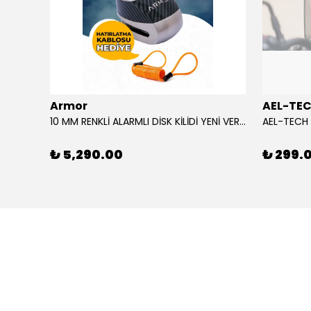
Armor
AEL-TE
AGV CAM/VISOR SP1 K6 / K6 S MPLK COLOUR ADAPTIVE
10 MM RENKLİ ALARMLI DİSK KİLİDİ YENİ VERSİYON
₺ 5,290.00
₺ 299.