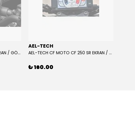
AEL-TECH
AEL-
AEL-TECH CF MOTO CF 250 EKRAN / GÖSTERGE KORUYUCU 2020-2022
AEL-TECH CF MOTO CF 250 SR EKRAN / GÖSTERGE KORUYUCU 2023-2025
₺ 160.00
₺ 16