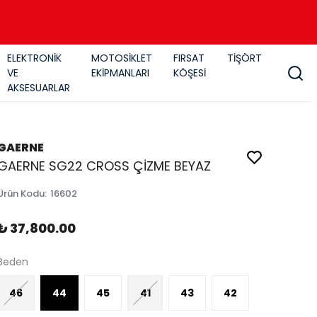
ELEKTRONİK
MOTOSİKLET
FIRSAT
TİŞÖRT
VE
EKİPMANLARI
KÖŞESİ
AKSESUARLAR
GAERNE
GAERNE SG22 CROSS ÇİZME BEYAZ
Ürün Kodu
:
16602
₺ 37,800.00
Beden
46
44
45
41
43
42