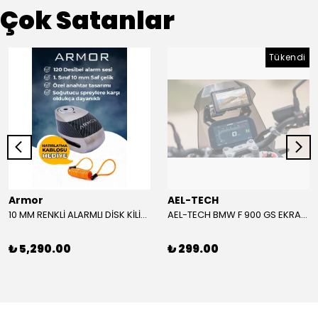
Çok Satanlar
Tükendi
Armor
AEL-TECH
10 MM RENKLİ ALARMLI DİSK KİLİDİ YENİ VERSİYON
AEL-TECH BMW F 900 GS EKRAN/GÖSTERGE KORUYUCU 2024-2025
₺ 5,290.00
₺ 299.00