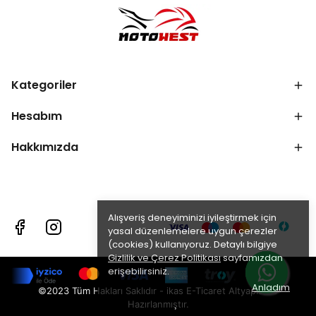
Kategoriler
Hesabım
Hakkımızda
Alışveriş deneyiminizi iyileştirmek için
yasal düzenlemelere uygun çerezler
(cookies) kullanıyoruz. Detaylı bilgiye
Gizlilik ve Çerez Politikası
sayfamızdan
erişebilirsiniz.
Anladım
©2023 Tüm Hakları Saklıdır - ikas E-Ticaret
Altyapısı ile
Hazırlanmıştır.