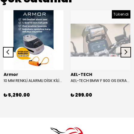
Tükendi
Armor
AEL-TECH
10 MM RENKLİ ALARMLI DİSK KİLİDİ YENİ VERSİYON
AEL-TECH BMW F 900 GS EKRAN/GÖSTERGE KORUYUCU 2024-2025
₺ 5,290.00
₺ 299.00