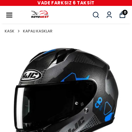
VADE FARKSIZ 6 TAKSİT
0
KASK
KAPALI KASKLAR