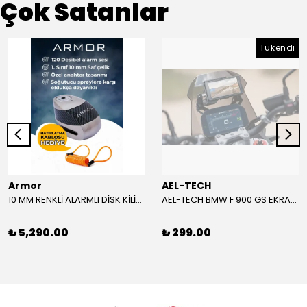
Çok Satanlar
Tükendi
Armor
AEL-TECH
10 MM RENKLİ ALARMLI DİSK KİLİDİ YENİ VERSİYON
AEL-TECH BMW F 900 GS EKRAN/GÖSTERGE KORUYUCU 2024-2025
₺ 5,290.00
₺ 299.00