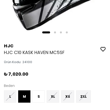
HJC
HJC C10 KASK HAVEN MC5SF
Ürün Kodu
:
24100
₺ 7,020.00
Beden
L
M
S
XL
XS
2XL