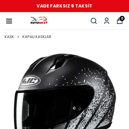
VADE FARKSIZ 6 TAKSİT
0
KASK
KAPALI KASKLAR