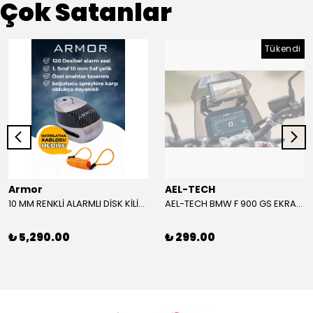
Çok Satanlar
Tükendi
Armor
AEL-TECH
10 MM RENKLİ ALARMLI DİSK KİLİDİ YENİ VERSİYON
AEL-TECH BMW F 900 GS EKRAN/GÖSTERGE KORUYUCU 2024-2025
₺ 5,290.00
₺ 299.00