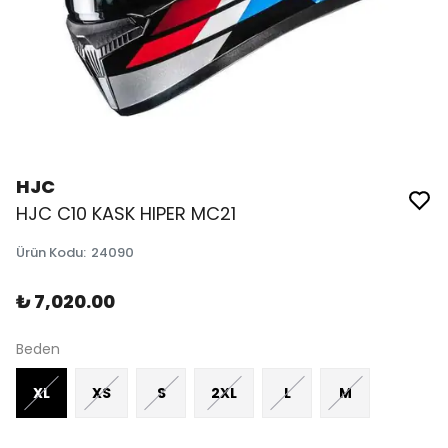
HJC
HJC C10 KASK HIPER MC21
Ürün Kodu
:
24090
₺ 7,020.00
Beden
XL
XS
S
2XL
L
M