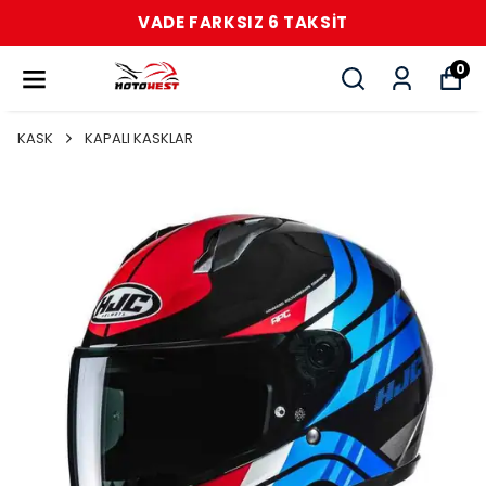
VADE FARKSIZ 6 TAKSİT
0
KASK
KAPALI KASKLAR