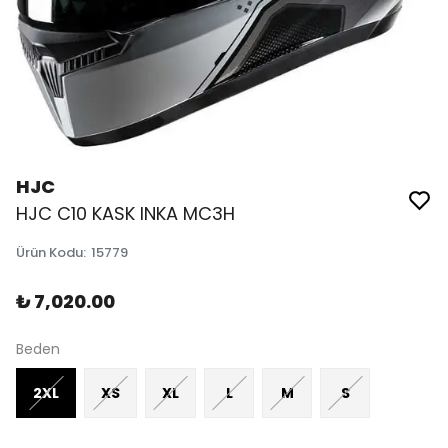
HJC
HJC C10 KASK INKA MC3H
Ürün Kodu
:
15779
₺ 7,020.00
Beden
2XL
XS
XL
L
M
S