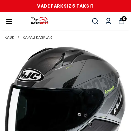
VADE FARKSIZ 6 TAKSİT
0
KASK
KAPALI KASKLAR