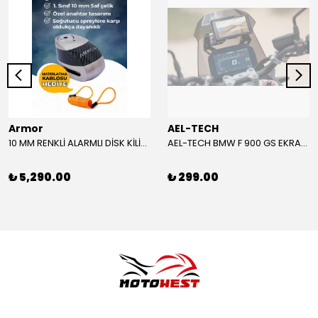
Armor
AEL-TECH
10 MM RENKLİ ALARMLI DİSK KİLİDİ YENİ VERSİYON
AEL-TECH BMW F 900 GS EKRAN/GÖSTERGE KORUYUCU 2024-2025
₺ 5,290.00
₺ 299.00