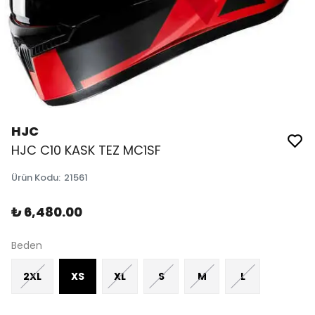
HJC
HJC C10 KASK TEZ MC1SF
Ürün Kodu
:
21561
₺ 6,480.00
Beden
2XL
XS
XL
S
M
L