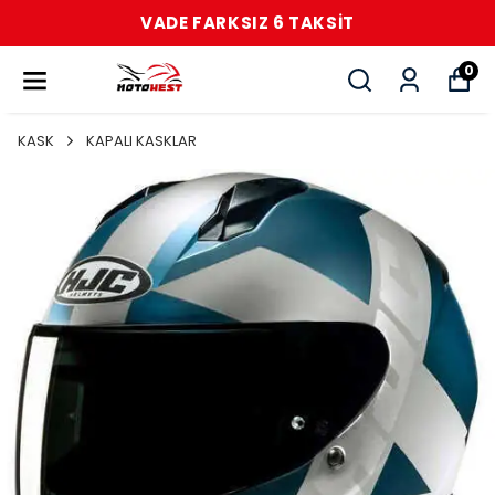
VADE FARKSIZ 6 TAKSİT
0
KASK
KAPALI KASKLAR