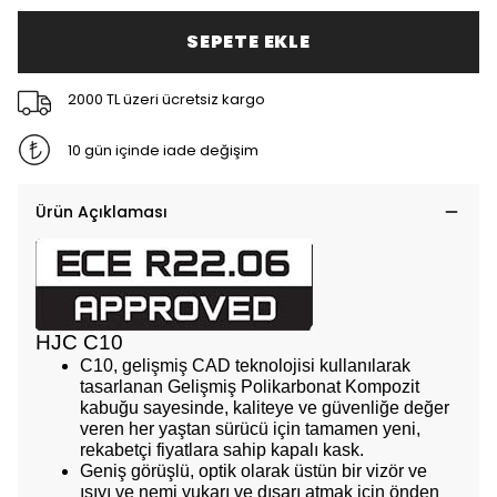
SEPETE EKLE
2000 TL üzeri ücretsiz kargo
10 gün içinde iade değişim
Ürün Açıklaması
HJC C10
C10, gelişmiş CAD teknolojisi kullanılarak
tasarlanan Gelişmiş Polikarbonat Kompozit
kabuğu sayesinde, kaliteye ve güvenliğe değer
veren her yaştan sürücü için tamamen yeni,
rekabetçi fiyatlara sahip kapalı kask.
Geniş görüşlü, optik olarak üstün bir vizör ve
ısıyı ve nemi yukarı ve dışarı atmak için önden