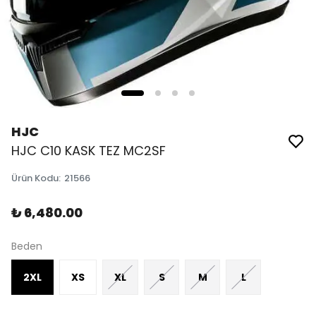
HJC
HJC C10 KASK TEZ MC2SF
Ürün Kodu
:
21566
₺ 6,480.00
Beden
2XL
XS
XL
S
M
L