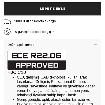
SEPETE EKLE
2000 TL üzeri ücretsiz kargo
10 gün içinde iade değişim
Ürün Açıklaması
HJC C10
C10, gelişmiş CAD teknolojisi kullanılarak
tasarlanan Gelişmiş Polikarbonat Kompozit
kabuğu sayesinde, kaliteye ve güvenliğe değer
veren her yaştan sürücü için tamamen yeni,
rekabetçi fiyatlara sahip kapalı kask.
Geniş görüşlü, optik olarak üstün bir vizör ve
ısıyı ve nemi yukarı ve dışarı atmak için önden