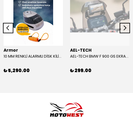
Armor
AEL-TECH
10 MM RENKLİ ALARMLI DİSK KİLİDİ YENİ VERSİYON
AEL-TECH BMW F 900 GS EKRAN/GÖSTERGE KORUYUCU 2024-2025
₺ 5,290.00
₺ 299.00