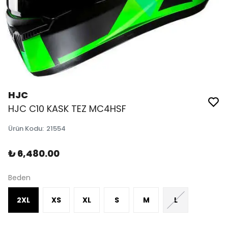
HJC
HJC C10 KASK TEZ MC4HSF
Ürün Kodu
:
21554
₺ 6,480.00
Beden
2XL
XS
XL
S
M
L