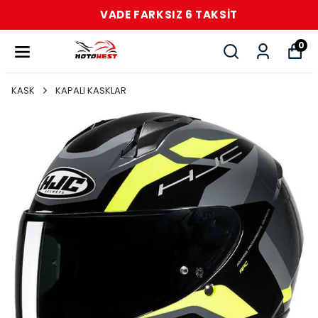
VADE FARKSIZ 6 TAKSİT
0
KASK
KAPALI KASKLAR