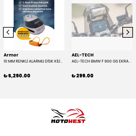
Armor
AEL-TECH
10 MM RENKLİ ALARMLI DİSK KİLİDİ YENİ VERSİYON
AEL-TECH BMW F 900 GS EKRAN/GÖSTERGE KORUYUCU 2024-2025
₺ 5,290.00
₺ 299.00