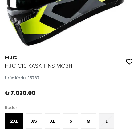
HJC
HJC C10 KASK TINS MC3H
Ürün Kodu
:
15767
₺ 7,020.00
Beden
2XL
XS
XL
S
M
L