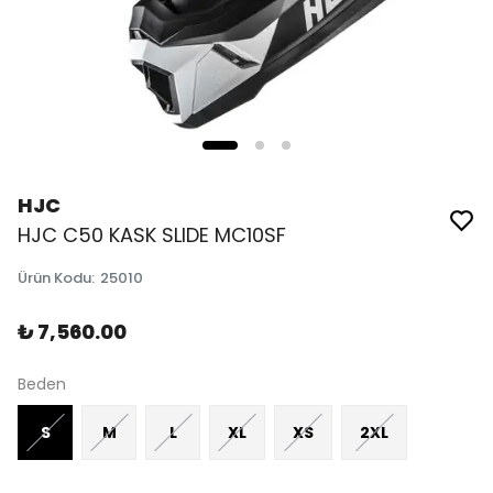
HJC
HJC C50 KASK SLIDE MC10SF
Ürün Kodu
:
25010
₺ 7,560.00
Beden
S
M
L
XL
XS
2XL