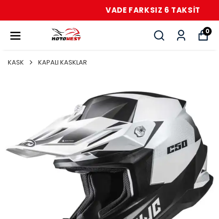
VADE FARKSIZ 6 TAKSİT
0
KASK
KAPALI KASKLAR