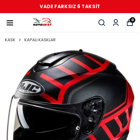
VADE FARKSIZ 6 TAKSİT
0
KASK
KAPALI KASKLAR