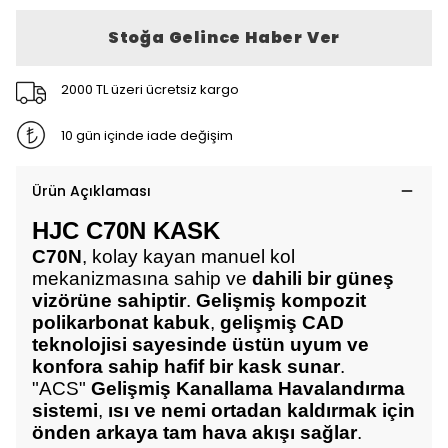
Stoğa Gelince Haber Ver
2000 TL üzeri ücretsiz kargo
10 gün içinde iade değişim
Ürün Açıklaması
HJC C70N KASK
C70N
, kolay kayan manuel kol
mekanizmasına sahip ve
dahili bir güneş
vizörüne sahiptir
.
Gelişmiş kompozit
polikarbonat kabuk
,
gelişmiş CAD
teknolojisi sayesinde üstün uyum ve
konfora sahip hafif bir kask sunar
.
"ACS"
Gelişmiş Kanallama Havalandırma
sistemi
,
ısı ve nemi ortadan kaldırmak için
önden arkaya tam hava akışı sağlar
.