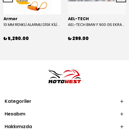
Armor
AEL-TECH
10 MM RENKLİ ALARMLI DİSK KİLİDİ YENİ VERSİYON
AEL-TECH BMW F 900 GS EKRAN/GÖSTERGE KORUYUCU 2024-2025
₺ 5,290.00
₺ 299.00
Kategoriler
Hesabım
Hakkımızda