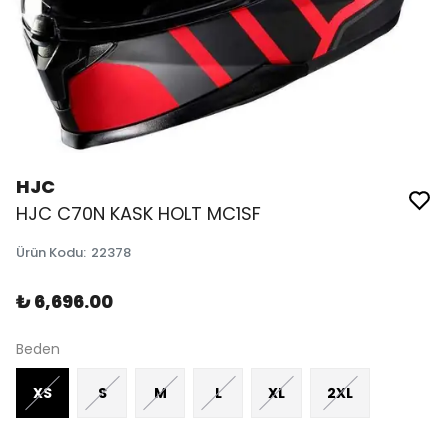
HJC
HJC C70N KASK HOLT MC1SF
Ürün Kodu
:
22378
₺ 6,696.00
Beden
XS
S
M
L
XL
2XL