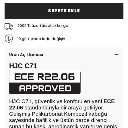
SEPETE EKLE
2000 TL üzeri ücretsiz kargo
10 gün içinde iade değişim
Ürün Açıklaması
HJC C71
HJC C71, güvenlik ve konforu en yeni
ECE
22.06
standartlarıyla bir araya getiriyor.
Gelişmiş Polikarbonat Kompozit kabuğu
sayesinde hafiflik ve üstün darbe direnci
sunan bu kask, aerodinamik yapısı ve geniş