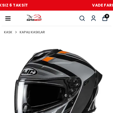
VADE FARKSIZ 6 TAKSİT
0
KASK
KAPALI KASKLAR