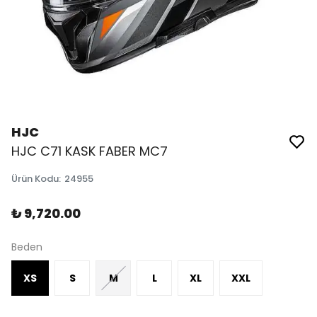
HJC
HJC C71 KASK FABER MC7
Ürün Kodu
:
24955
₺ 9,720.00
Beden
XS
S
M
L
XL
XXL