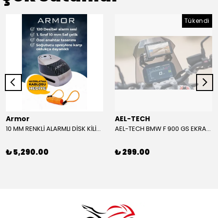
Tükendi
Armor
AEL-TECH
10 MM RENKLİ ALARMLI DİSK KİLİDİ YENİ VERSİYON
AEL-TECH BMW F 900 GS EKRAN/GÖSTERGE KORUYUCU 2024-2025
₺ 5,290.00
₺ 299.00