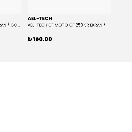
AEL-TECH
AEL-
AEL-TECH CF MOTO CF 250 EKRAN / GÖSTERGE KORUYUCU 2020-2022
AEL-TECH CF MOTO CF 250 SR EKRAN / GÖSTERGE KORUYUCU 2023-2025
₺ 160.00
₺ 16