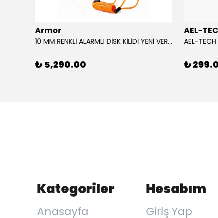
Armor
AEL-TE
AGV CAM/VISOR SP1 K6 / K6 S MPLK COLOUR ADAPTIVE
10 MM RENKLİ ALARMLI DİSK KİLİDİ YENİ VERSİYON
₺ 5,290.00
₺ 299.
Kategoriler
Hesabım
Anasayfa
Giriş Yap