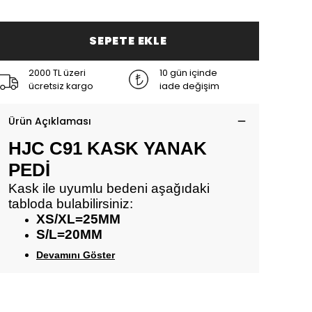
SEPETE EKLE
2000 TL üzeri
10 gün içinde
ücretsiz kargo
iade değişim
Ürün Açıklaması
HJC C91 KASK YANAK
PEDİ
Kask ile uyumlu bedeni aşağıdaki
tabloda bulabilirsiniz:
XS/XL=25MM
S/L=20MM
Devamını Göster