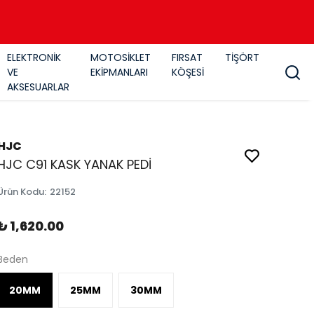
ELEKTRONİK
MOTOSİKLET
FIRSAT
TİŞÖRT
VE
EKİPMANLARI
KÖŞESİ
AKSESUARLAR
HJC
HJC C91 KASK YANAK PEDİ
Ürün Kodu
:
22152
₺ 1,620.00
Beden
20MM
25MM
30MM