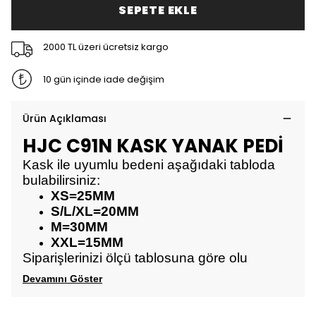
SEPETE EKLE
2000 TL üzeri ücretsiz kargo
10 gün içinde iade değişim
Ürün Açıklaması
HJC C91N KASK YANAK PEDİ
Kask ile uyumlu bedeni aşağıdaki tabloda
bulabilirsiniz:
XS=25MM
S/L/XL=20MM
M=30MM
XXL=15MM
Siparişlerinizi ölçü tablosuna göre olu
Devamını Göster