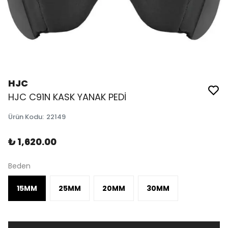
HJC
HJC C91N KASK YANAK PEDİ
Ürün Kodu
:
22149
₺ 1,620.00
Beden
15MM
25MM
20MM
30MM