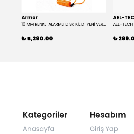
Armor
AEL-TE
%80
10 MM RENKLİ ALARMLI DİSK KİLİDİ YENİ VERSİYON
₺ 5,290.00
₺ 299.
Kategoriler
Hesabım
Anasayfa
Giriş Yap