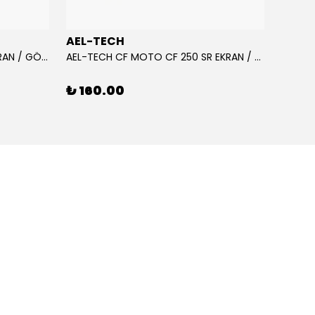
AEL-TECH
AEL-
AEL-TECH CF MOTO CF 250 EKRAN / GÖSTERGE KORUYUCU 2020-2022
AEL-TECH CF MOTO CF 250 SR EKRAN / GÖSTERGE KORUYUCU 2023-2025
₺ 160.00
₺ 16