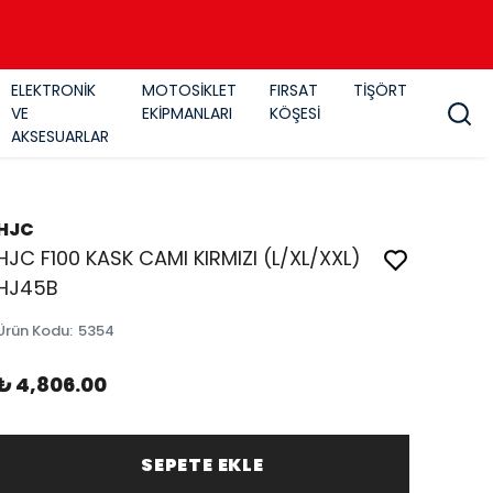
ELEKTRONİK
MOTOSİKLET
FIRSAT
TİŞÖRT
VE
EKİPMANLARI
KÖŞESİ
AKSESUARLAR
HJC
HJC F100 KASK CAMI KIRMIZI (L/XL/XXL)
HJ45B
Ürün Kodu
:
5354
₺ 4,806.00
SEPETE EKLE