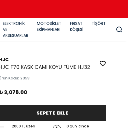
ELEKTRONİK
MOTOSİKLET
FIRSAT
TİŞÖRT
VE
EKİPMANLARI
KÖŞESİ
AKSESUARLAR
HJC
HJC F70 KASK CAMI KOYU FÜME HJ32
Ürün Kodu
:
2353
₺ 3,078.00
SEPETE EKLE
2000 TL üzeri
10 gün içinde