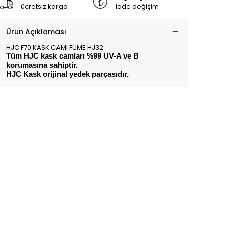
ücretsiz kargo
iade değişim
Ürün Açıklaması
HJC F70 KASK CAMI FÜME HJ32
Tüm HJC kask camları %99 UV-A ve B
korumasına sahiptir.
HJC Kask orijinal yedek parçasıdır.