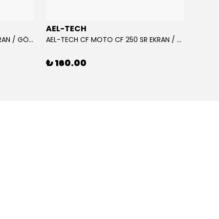
AEL-TECH
AEL-
AEL-TECH CF MOTO CF 250 EKRAN / GÖSTERGE KORUYUCU 2020-2022
AEL-TECH CF MOTO CF 250 SR EKRAN / GÖSTERGE KORUYUCU 2023-2025
₺ 160.00
₺ 16