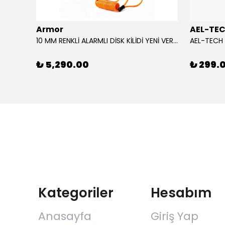
Armor
AEL-TE
%80
10 MM RENKLİ ALARMLI DİSK KİLİDİ YENİ VERSİYON
₺ 5,290.00
₺ 299.
Kategoriler
Hesabım
Anasayfa
Giriş Yap