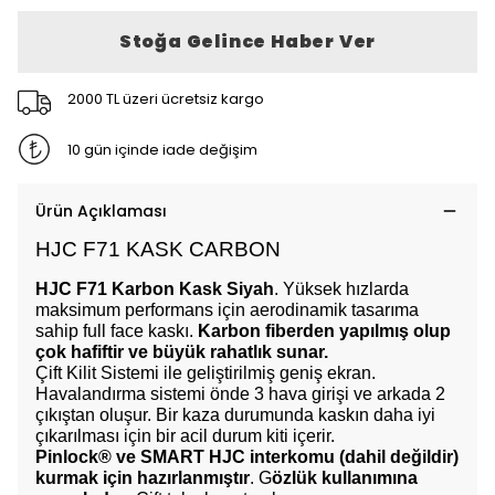
Stoğa Gelince Haber Ver
2000 TL üzeri ücretsiz kargo
10 gün içinde iade değişim
Ürün Açıklaması
HJC F71 KASK CARBON
HJC F71 Karbon Kask Siyah
. Yüksek hızlarda
maksimum performans için aerodinamik tasarıma
sahip full face kaskı.
Karbon fiberden yapılmış olup
çok hafiftir ve büyük rahatlık sunar.
Çift Kilit Sistemi ile geliştirilmiş geniş ekran.
Havalandırma sistemi önde 3 hava girişi ve arkada 2
çıkıştan oluşur. Bir kaza durumunda kaskın daha iyi
çıkarılması için bir acil durum kiti içerir.
Pinlock® ve SMART HJC interkomu (dahil değildir)
kurmak için hazırlanmıştır
. G
özlük kullanımına