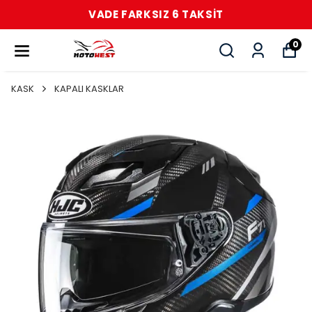
VADE FARKSIZ 6 TAKSİT
0
KASK
KAPALI KASKLAR