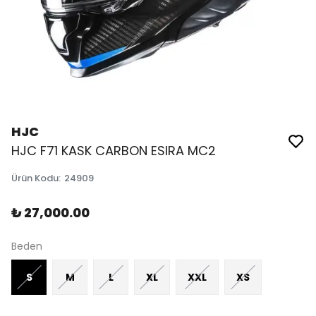
HJC
HJC F71 KASK CARBON ESIRA MC2
Ürün Kodu
:
24909
₺ 27,000.00
Beden
S
M
L
XL
XXL
XS