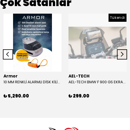
Çok Satanlar
Tükendi
Armor
AEL-TECH
10 MM RENKLİ ALARMLI DİSK KİLİDİ YENİ VERSİYON
AEL-TECH BMW F 900 GS EKRAN/GÖSTERGE KORUYUCU 2024-2025
₺ 5,290.00
₺ 299.00