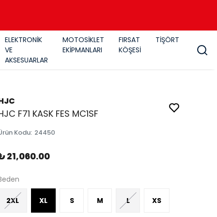
ELEKTRONİK
MOTOSİKLET
FIRSAT
TİŞÖRT
VE
EKİPMANLARI
KÖŞESİ
AKSESUARLAR
HJC
HJC F71 KASK FES MC1SF
Ürün Kodu
:
24450
₺ 21,060.00
Beden
2XL
XL
S
M
L
XS