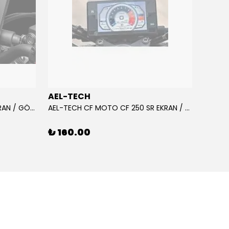
AEL-TECH
AEL-
AEL-TECH CF MOTO CF 250 EKRAN / GÖSTERGE KORUYUCU 2020-2022
AEL-TECH CF MOTO CF 250 SR EKRAN / GÖSTERGE KORUYUCU 2023-2025
₺ 160.00
₺ 16