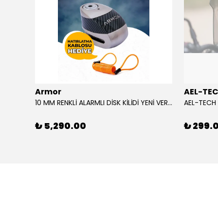
Armor
AEL-TE
%80
10 MM RENKLİ ALARMLI DİSK KİLİDİ YENİ VERSİYON
₺ 5,290.00
₺ 299.