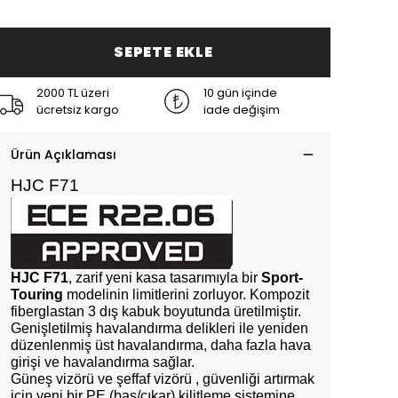
SEPETE EKLE
2000 TL üzeri
10 gün içinde
ücretsiz kargo
iade değişim
Ürün Açıklaması
HJC F71
HJC F71
, zarif yeni kasa tasarımıyla bir
Sport-
Touring
modelinin limitlerini zorluyor. Kompozit
fiberglastan 3 dış kabuk boyutunda üretilmiştir.
Genişletilmiş havalandırma delikleri ile yeniden
düzenlenmiş üst havalandırma, daha fazla hava
girişi ve havalandırma sağlar.
Güneş vizörü ve şeffaf vizörü , güvenliği artırmak
için yeni bir PE (bas/çıkar) kilitleme sistemine