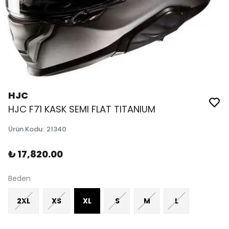
HJC
HJC F71 KASK SEMI FLAT TITANIUM
Ürün Kodu
:
21340
₺ 17,820.00
Beden
2XL
XS
XL
S
M
L