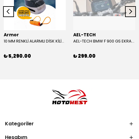
Armor
AEL-TECH
10 MM RENKLİ ALARMLI DİSK KİLİDİ YENİ VERSİYON
AEL-TECH BMW F 900 GS EKRAN/GÖSTERGE KORUYUCU 2024-2025
₺ 5,290.00
₺ 299.00
Kategoriler
Hesabım