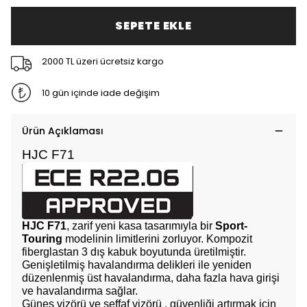
SEPETE EKLE
2000 TL üzeri ücretsiz kargo
10 gün içinde iade değişim
Ürün Açıklaması
HJC F71
HJC F71
, zarif yeni kasa tasarımıyla bir
Sport-
Touring
modelinin limitlerini zorluyor. Kompozit
fiberglastan 3 dış kabuk boyutunda üretilmiştir.
Genişletilmiş havalandırma delikleri ile yeniden
düzenlenmiş üst havalandırma, daha fazla hava girişi
ve havalandırma sağlar.
Güneş vizörü ve şeffaf vizörü , güvenliği artırmak için