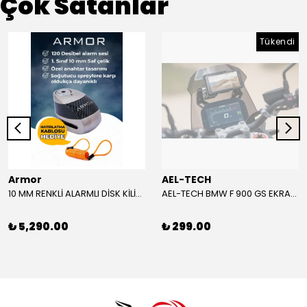
Çok Satanlar
Tükendi
Armor
AEL-TECH
10 MM RENKLİ ALARMLI DİSK KİLİDİ YENİ VERSİYON
AEL-TECH BMW F 900 GS EKRAN/GÖSTERGE KORUYUCU 2024-2025
₺ 5,290.00
₺ 299.00